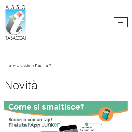
Vai
al
contenuto
Home
»
Novità
»
Pagina 2
Novità